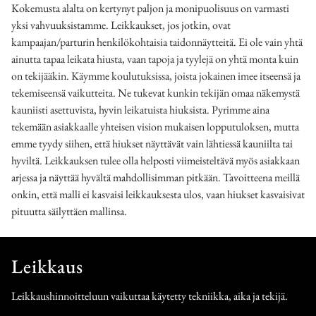
Kokemusta alalta on kertynyt paljon ja monipuolisuus on varmasti
yksi vahvuuksistamme. Leikkaukset, jos jotkin, ovat
kampaajan/parturin henkilökohtaisia taidonnäytteitä. Ei ole vain yhtä
ainutta tapaa leikata hiusta, vaan tapoja ja tyylejä on yhtä monta kuin
on tekijääkin. Käymme koulutuksissa, joista jokainen imee itseensä ja
tekemiseensä vaikutteita. Ne tukevat kunkin tekijän omaa näkemystä
kauniisti asettuvista, hyvin leikatuista hiuksista. Pyrimme aina
tekemään asiakkaalle yhteisen vision mukaisen lopputuloksen, mutta
emme tyydy siihen, että hiukset näyttävät vain lähtiessä kauniilta tai
hyviltä. Leikkauksen tulee olla helposti viimeisteltävä myös asiakkaan
arjessa ja näyttää hyvältä mahdollisimman pitkään. Tavoitteena meillä
onkin, että malli ei kasvaisi leikkauksesta ulos, vaan hiukset kasvaisivat
pituutta säilyttäen mallinsa.
Leikkaus
Leikkaushinnoitteluun vaikuttaa käytetty tekniikka, aika ja tekijä.