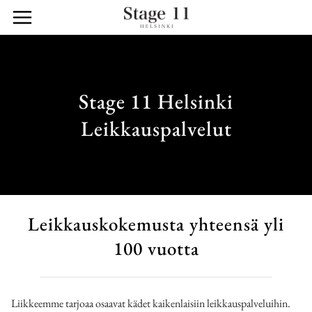
Siirry
sisältöön
Stage 11 Helsinki
Leikkauspalvelut
Leikkauskokemusta yhteensä yli
100 vuotta
Liikkeemme tarjoaa osaavat kädet kaikenlaisiin leikkauspalveluihin.