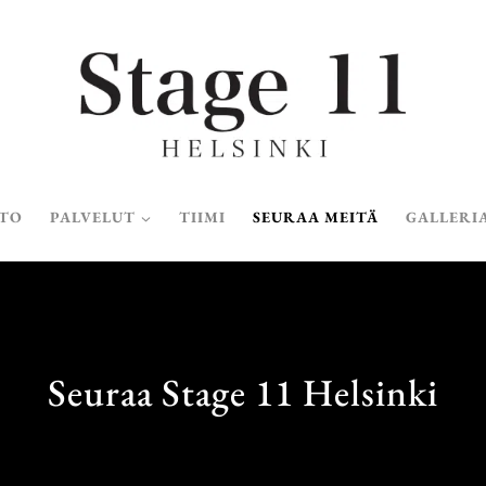
STO
PALVELUT
TIIMI
SEURAA MEITÄ
GALLERI
Seuraa Stage 11 Helsinki