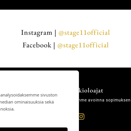
Instagram |
@stage11official
Facebook |
@stage11official
Aukioloajat
 analysoidaksemme sivuston
Olemme avoinna sopimukse
 median ominaisuuksia sekä
noksia.